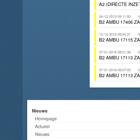
A2 (DIRECTE INZ
04-12-2015 09:11:50
(
B2 AMBU 17406 Z
10-12-2015 09:04:31
(
B2 AMBU 17115 Z
07-01-2016 09:01:36
(
B2 AMBU 17113 Z
07-01-2016 09:07:02
(
B2 AMBU 17113 Z
Nieuws
Homepage
Actueel
Nieuws