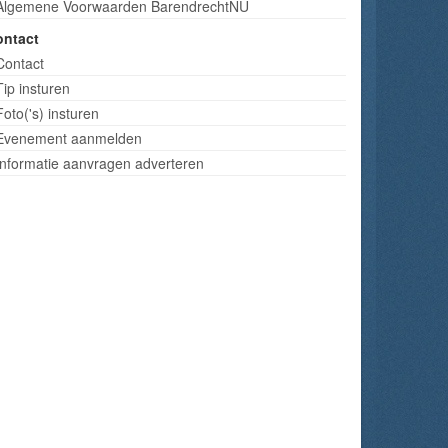
Algemene Voorwaarden BarendrechtNU
ontact
Contact
Tip insturen
Foto('s) insturen
Evenement aanmelden
Informatie aanvragen adverteren