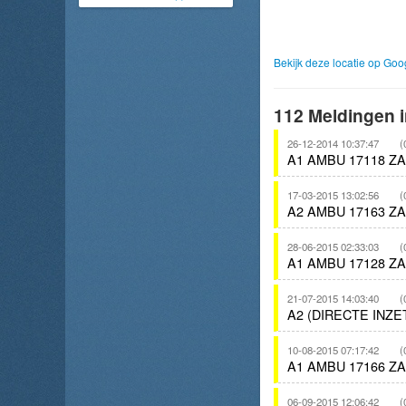
Bekijk deze locatie op Go
112 Meldingen i
26-12-2014 10:37:47
(
A1 AMBU 17118 Z
17-03-2015 13:02:56
(
A2 AMBU 17163 Z
28-06-2015 02:33:03
(
A1 AMBU 17128 Z
21-07-2015 14:03:40
(
A2 (DIRECTE INZ
10-08-2015 07:17:42
(
A1 AMBU 17166 Z
06-09-2015 12:06:42
(