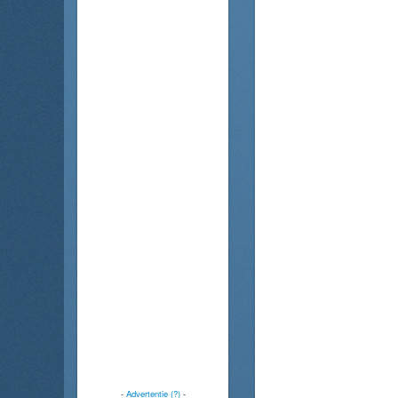
-
Advertentie (?)
-