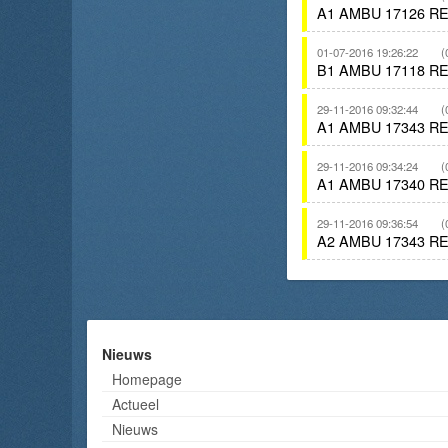
A1 AMBU 17126 R
01-07-2016 19:26:22
(
B1 AMBU 17118 R
29-11-2016 09:32:44
(
A1 AMBU 17343 R
29-11-2016 09:34:24
(
A1 AMBU 17340 R
29-11-2016 09:36:54
(
A2 AMBU 17343 R
Nieuws
Homepage
Actueel
Nieuws