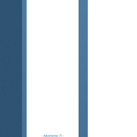
-
Advertentie (?)
-