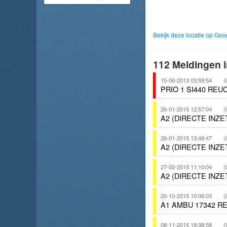
Bekijk deze locatie op Go
112 Meldingen i
15-06-2013 03:59:54
(
PRIO 1 SI440 RE
26-01-2015 12:57:04
(
A2 (DIRECTE INZ
26-01-2015 13:48:47
(
A2 (DIRECTE INZ
27-02-2015 11:10:04
(
A2 (DIRECTE INZ
20-10-2015 10:06:03
(
A1 AMBU 17342 R
08-11-2015 18:38:58
(