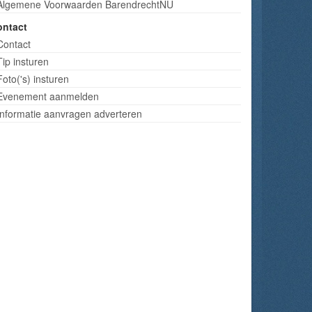
Algemene Voorwaarden BarendrechtNU
ontact
Contact
Tip insturen
Foto('s) insturen
Evenement aanmelden
Informatie aanvragen adverteren