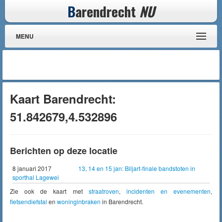
B
arendrecht
NU
MENU
Kaart Barendrecht:
51.842679,4.532896
Berichten op deze locatie
8 januari 2017
13, 14 en 15 jan: Biljart-finale bandstoten in
sporthal Lagewei
Zie ook de kaart met
straatroven
,
incidenten en evenementen
,
fietsendiefstal
en
woninginbraken
in Barendrecht.