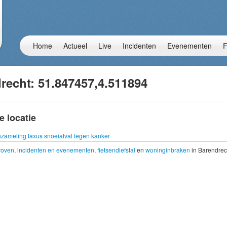
Home
Actueel
Live
Incidenten
Evenementen
F
recht: 51.847457,4.511894
e locatie
nzameling taxus snoeiafval tegen kanker
troven
,
incidenten en evenementen
,
fietsendiefstal
en
woninginbraken
in Barendrec