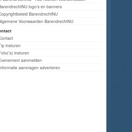
BarendrechtNU logo's en banners
Copyrightbeleid BarendrechtNU
Algemene Voorwaarden BarendrechtNU
ontact
Contact
Tip insturen
Foto('s) insturen
Evenement aanmelden
Informatie aanvragen adverteren