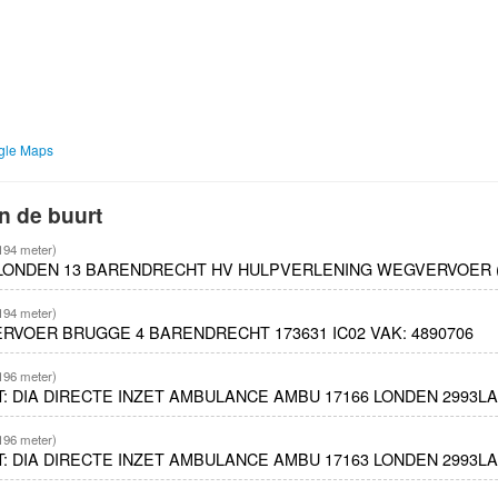
ogle Maps
n de buurt
194 meter)
LONDEN 13 BARENDRECHT HV HULPVERLENING WEGVERVOER (K
194 meter)
RVOER BRUGGE 4 BARENDRECHT 173631 IC02 VAK: 4890706
196 meter)
ET: DIA DIRECTE INZET AMBULANCE AMBU 17166 LONDEN 2993
196 meter)
ET: DIA DIRECTE INZET AMBULANCE AMBU 17163 LONDEN 2993