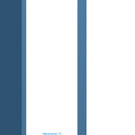
-
Advertentie (?)
-