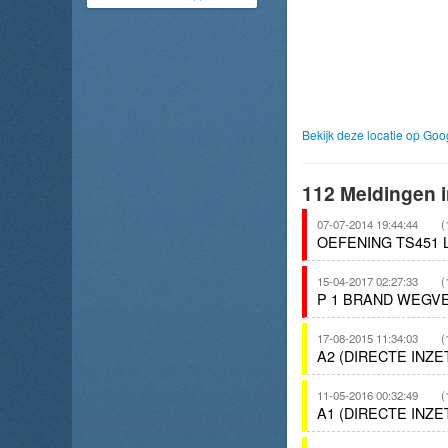
Bekijk deze locatie op Go
112 Meldingen i
07-07-2014 19:44:44
(
OEFENING TS451 
15-04-2017 02:27:33
(
P 1 BRAND WEGVE
17-08-2015 11:34:03
(
A2 (DIRECTE INZ
11-05-2016 00:32:49
(
A1 (DIRECTE INZ