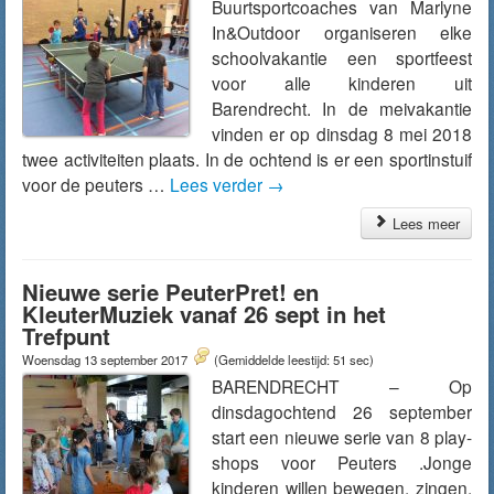
Buurtsportcoaches van Marlyne
In&Outdoor organiseren elke
schoolvakantie een sportfeest
voor alle kinderen uit
Barendrecht. In de meivakantie
vinden er op dinsdag 8 mei 2018
twee activiteiten plaats. In de ochtend is er een sportinstuif
voor de peuters …
Lees verder
→
Lees meer
Nieuwe serie PeuterPret! en
KleuterMuziek vanaf 26 sept in het
Trefpunt
Woensdag 13 september 2017
(Gemiddelde leestijd: 51 sec)
BARENDRECHT – Op
dinsdagochtend 26 september
start een nieuwe serie van 8 play-
shops voor Peuters .Jonge
kinderen willen bewegen, zingen,