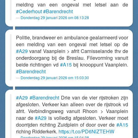
melding van een ongeval met letsel aan de
#Cederhout
#Barendrecht
Donderdag 29 januari 2026 om 08:13:28
Politie, brandweer en ambulance gealarmeerd voor
een melding van een ongeval met letsel op de
#A29
vanaf Vaanplein > afrit Carnisselande thv de
onderdoorgang bij de Breslau. Filevorming vanuit
beide richtingen vd
#A15
bij knooppunt Vaanplein.
#Barendrecht
Donderdag 29 januari 2026 om 15:03:30
#A29
#Barendrecht
Drie van de vier rijstroken zijn
afgesloten. Verkeer kan alleen over de rijstrook vd
afrit. Verbindingsweg vanuit Rhoon > Vaanplein
naar de
#A29
is volledig afgesloten. Verkeer moet
doorrijden richting Zuidplein of door over de
#A15
riching Ridderkerk.
https://t.co/PD6NlZTEHW
Donderdag 29 januari 2026 om 15:04:38