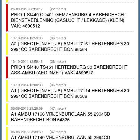
26-09-2013 08:23:17
(22 meter)
PRIO 1 SI440 OD401 GEMZENBURG 4 BARENDRECHT
DIENSTVERLENING (GASLUCHT / LEKKAGE) (KLEIN)
VAK: 4890512
13-10-2014 12:59:06
(36 meter)
A2 (DIRECTE INZET: JA) AMBU 17161 HERTENBURG 30
2994CC BARENDRECHT BON 86564
13-10-2014 12:59:45
(36 meter)
PRIO 1 SI440 TS451 HERTENBURG 30 BARENDRECHT
ASS-AMBU (AED INZET) VAK: 4890512
13-10-2014 13:00:08
(36 meter)
A1 (DIRECTE INZET: JA) AMBU 17114 HERTENBURG 30
2994CC BARENDRECHT BON 86566
06-08-2013 23:28:59
(47 meter)
A1 AMBU 17166 VRIJENBURGLAAN 55 2994CD
BARENDRECHT BON 64326
06-08-2013 23:39:59
(47 meter)
A1 AMBU 17140 VRIJENBURGLAAN 55 2994CD