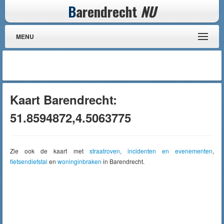
B
arendrecht
NU
MENU
Kaart Barendrecht:
51.8594872,4.5063775
Zie ook de kaart met
straatroven
,
incidenten en evenementen
,
fietsendiefstal
en
woninginbraken
in Barendrecht.