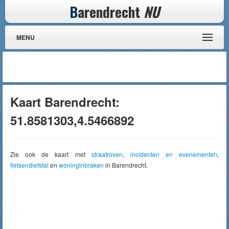
B
arendrecht
NU
MENU
Kaart Barendrecht:
51.8581303,4.5466892
Zie ook de kaart met
straatroven
,
incidenten en evenementen
,
fietsendiefstal
en
woninginbraken
in Barendrecht.