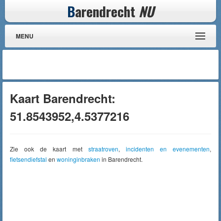
B
arendrecht
NU
MENU
Kaart Barendrecht:
51.8543952,4.5377216
Zie ook de kaart met
straatroven
,
incidenten en evenementen
,
fietsendiefstal
en
woninginbraken
in Barendrecht.