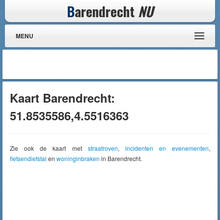
B
arendrecht
NU
MENU
Kaart Barendrecht:
51.8535586,4.5516363
Zie ook de kaart met
straatroven
,
incidenten en evenementen
,
fietsendiefstal
en
woninginbraken
in Barendrecht.