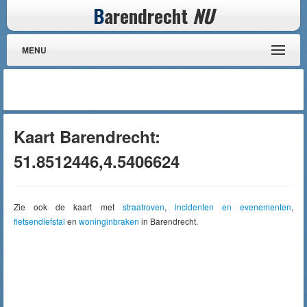
B
arendrecht
NU
MENU
Kaart Barendrecht:
51.8512446,4.5406624
Zie ook de kaart met
straatroven
,
incidenten en evenementen
,
fietsendiefstal
en
woninginbraken
in Barendrecht.