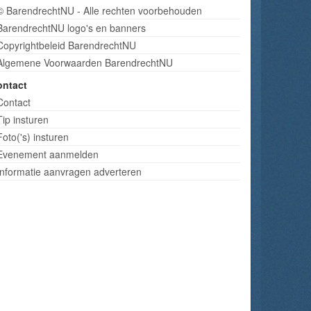
© BarendrechtNU - Alle rechten voorbehouden
BarendrechtNU logo's en banners
Copyrightbeleid BarendrechtNU
Algemene Voorwaarden BarendrechtNU
ontact
Contact
Tip insturen
Foto('s) insturen
Evenement aanmelden
Informatie aanvragen adverteren