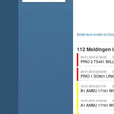
Bekijk deze locatie op Go
112 Meldingen i
05-01-2013 21:35:23
(
PRIO 2 TS451 WI
08-01-2013 04:03:50
(
PRIO 1 SO901 LR
12-01-2015 02:17:31
(
B1 AMBU 17161 
16-01-2015 14:54:08
(
A1 AMBU 17161 