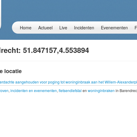
Home
Actueel
Live
Incidenten
Evenementen
F
recht: 51.847157,4.553894
e locatie
erdachte aangehouden voor poging tot woninginbraak aan het Willem-Alexanderp
troven
,
incidenten en evenementen
,
fietsendiefstal
en
woninginbraken
in Barendrec