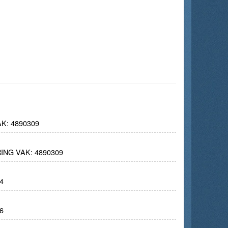
: 4890309
NG VAK: 4890309
4
6