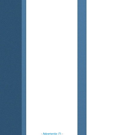
-
Advertentie (?)
-